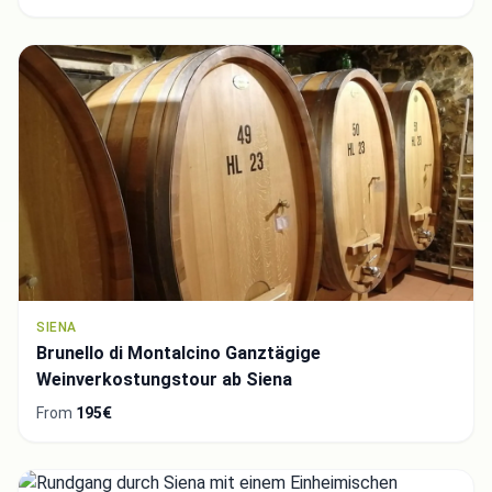
Video choice:
Copy to Clipboard
Embed code
Close
SIENA
Brunello di Montalcino Ganztägige
Weinverkostungstour ab Siena
From
195€