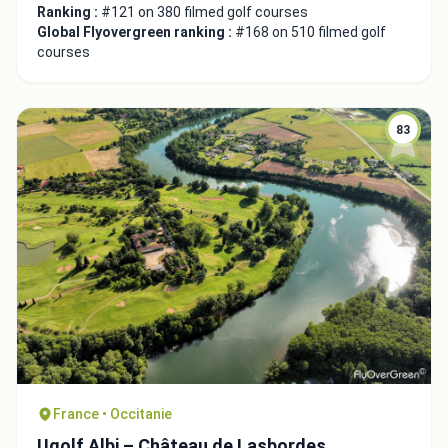
Ranking :
#121 on 380 filmed golf courses
Global Flyovergreen ranking :
#168 on 510 filmed golf
courses
83
France • Occitanie
Ugolf Albi – Château de Lasbordes