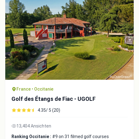
Integrate video
Video choice:
Copy to Clipboard
Embed code
France • Occitanie
Close
Golf des Étangs de Fiac - UGOLF
4.35/ 5 (20)
13,404 Ansichten
Ranking Occitanie :
#9 on 31 filmed golf courses