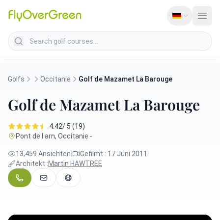
Search golf courses
Golfs
Occitanie
Golf de Mazamet La Barouge
Golf de Mazamet La Barouge
4.42/ 5 (19)
Pont de l arn, Occitanie -
13,459 Ansichten
|
Gefilmt : 17 Juni 2011
|
Architekt :
Martin HAWTREE