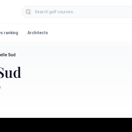
Search golf courses
s ranking
Architects
elle Sud
 Sud
e