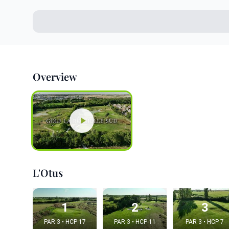
Overview
L'Otus
1
2
3
PAR 3 • HCP 17
PAR 3 • HCP 11
PAR 3 • HCP 7