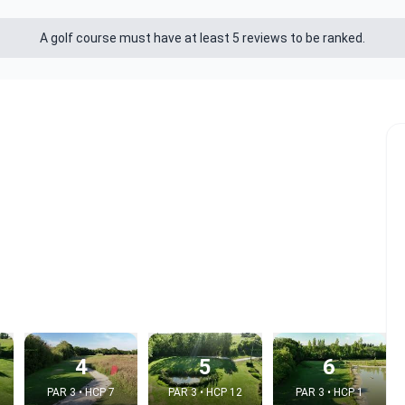
A golf course must have at least 5 reviews to be ranked.
4
5
6
PAR 3 • HCP 7
PAR 3 • HCP 12
PAR 3 • HCP 1