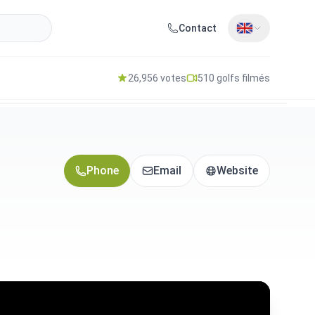
Contact
26,956 votes
510 golfs filmés
Phone
Email
Website