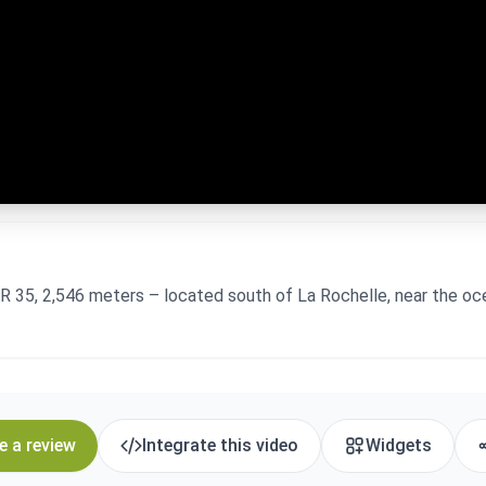
R 35, 2,546 meters – located south of La Rochelle, near the ocean
e a review
Integrate this video
Widgets