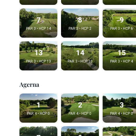
7
8
9
PAR 3 • HCP 14
PAR 3 • HCP 2
PAR 3 • HCP 6
13
14
15
PAR 3 • HCP 13
PAR 3 • HCP 10
PAR 3 • HCP 4
Agerna
Integrat
Video choice
1
2
3
PAR 4 • HCP 0
PAR 4 • HCP 0
PAR 4 • HCP 0
Embed code