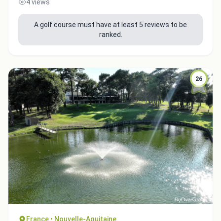
4 views
A golf course must have at least 5 reviews to be
ranked.
26
Integrate video
Video choice:
Copy to Clipboard
France • Nouvelle-Aquitaine
Embed code