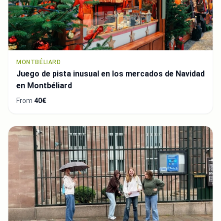
MONTBÉLIARD
Juego de pista inusual en los mercados de Navidad
en Montbéliard
From
40€