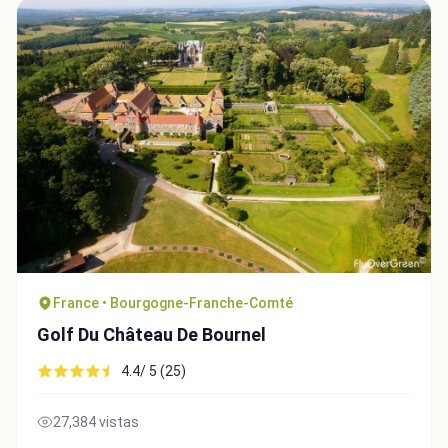
Integrate video
France • Bourgogne-Franche-Comté
Golf Du Château De Bournel
Video choice:
4.4/ 5 (25)
Copy to Clipboard
27,384 vistas
Embed code