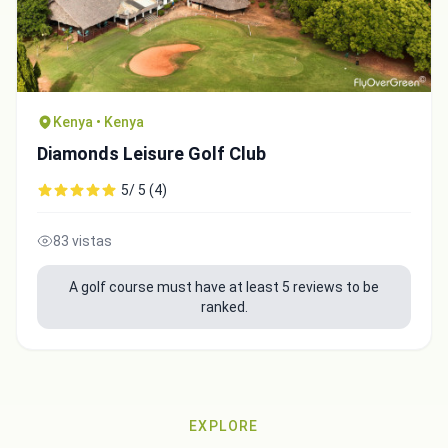
Kenya • Kenya
Diamonds Leisure Golf Club
5/ 5 (4)
83 vistas
A golf course must have at least 5 reviews to be
Integrate video
ranked.
Video choice:
Copy to Clipboard
EXPLORE