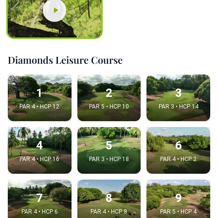
Diamonds Leisure Course
1
2
3
PAR 4 • HCP 12
PAR 5 • HCP 10
PAR 3 • HCP 14
4
5
6
PAR 4 • HCP 16
PAR 3 • HCP 18
PAR 4 • HCP 2
7
8
9
PAR 4 • HCP 6
PAR 4 • HCP 8
PAR 5 • HCP 4