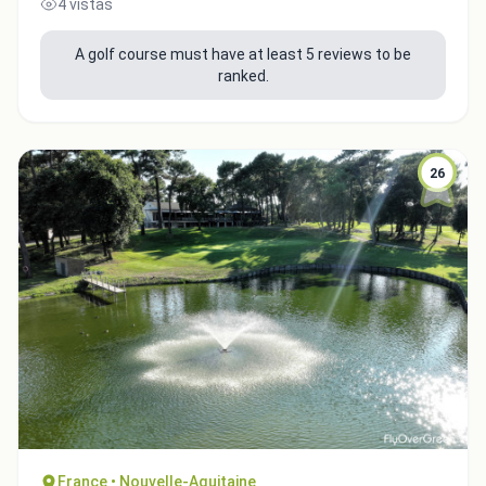
4 vistas
A golf course must have at least 5 reviews to be
ranked.
26
Integrate video
Video choice:
Copy to Clipboard
France • Nouvelle-Aquitaine
Embed code