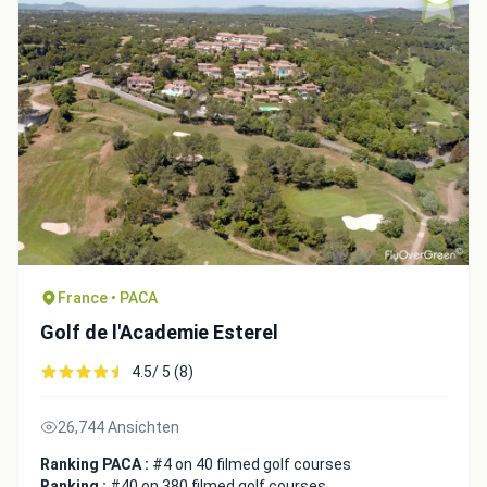
France • PACA
Integrate video
Golf de l'Academie Esterel
Video choice:
4.5/ 5 (8)
26,744 Ansichten
Copy to Clipboard
Ranking PACA :
#4 on 40 filmed golf courses
Embed code
Ranking :
#40 on 380 filmed golf courses