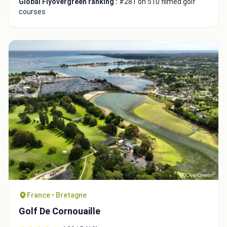
Global Flyovergreen ranking :
#281 on 510 filmed golf
courses
France • Bretagne
Golf De Cornouaille