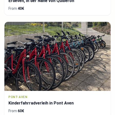
Erdeven, in der Nähe von Quiberon
From
40€
PONT-AVEN
Kinderfahrradverleih in Pont Aven
From
60€