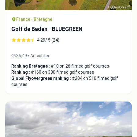
France • Bretagne
Golf de Baden - BLUEGREEN
4.29/ 5 (24)
85,497 Ansichten
Ranking Bretagne :
#10 on 26 filmed golf courses
Integrate video
Ranking :
#160 on 380 filmed golf courses
Global Flyovergreen ranking :
#204 on 510 filmed golf
courses
Video choice:
Copy to Clipboard
Embed code