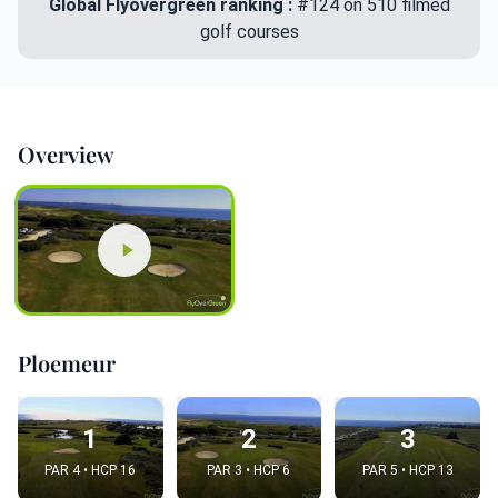
Global Flyovergreen ranking :
#124 on 510 filmed
golf courses
Overview
Ploemeur
1
2
3
PAR 4 • HCP 16
PAR 3 • HCP 6
PAR 5 • HCP 13