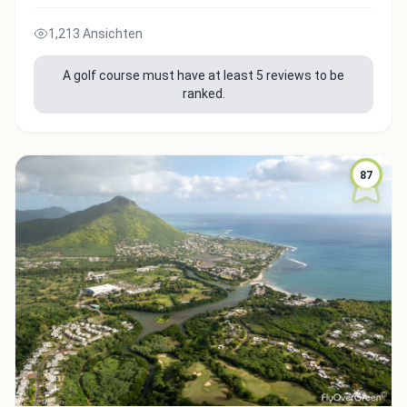
1,213 Ansichten
A golf course must have at least 5 reviews to be
ranked.
87
Integrate video
Video choice:
Copy to Clipboard
Embed code