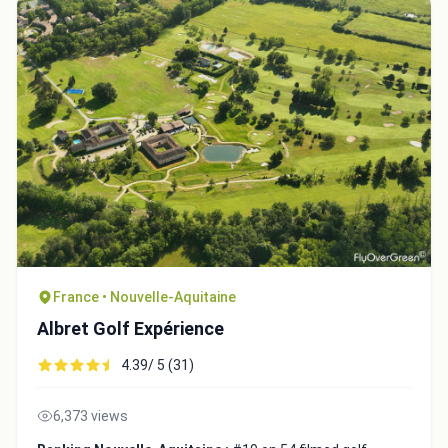
Integrate video
France • Nouvelle-Aquitaine
Albret Golf Expérience
Video choice:
4.39/ 5 (31)
Copy to Clipboard
6,373 views
Embed code