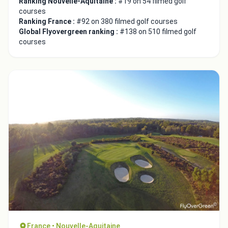
Ranking Nouvelle-Aquitaine :
#19 on 54 filmed golf
courses
Ranking France :
#92 on 380 filmed golf courses
Global Flyovergreen ranking :
#138 on 510 filmed golf
courses
Close
France • Nouvelle-Aquitaine