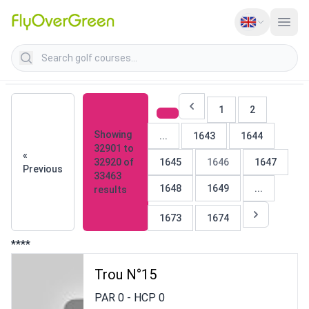
Search golf courses
1
2
Showing
...
1643
1644
32901
to
«
32920
of
1645
1646
1647
Previous
33463
1648
1649
...
results
1673
1674
****
Trou N°15
PAR
0
- HCP
0