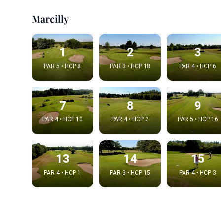
Marcilly
1
2
3
PAR 5 • HCP 8
PAR 3 • HCP 18
PAR 4 • HCP 6
7
8
9
PAR 4 • HCP 10
PAR 4 • HCP 2
PAR 5 • HCP 16
Integrat
13
14
15
Video choice
PAR 4 • HCP 1
PAR 3 • HCP 15
PAR 4 • HCP 3
Embed code