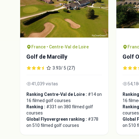
France • Centre-Val de Loire
Franc
Golf de Marcilly
Golf O
3.93/ 5 (27)
41,039 vistas
54,18
Ranking Centre-Val de Loire :
#14 on
Ranking
16 filmed golf courses
16 filme
Ranking :
#331 on 380 filmed golf
Ranking
courses
courses
Global Flyovergreen ranking :
#378
Global 
on 510 filmed golf courses
on 510 f