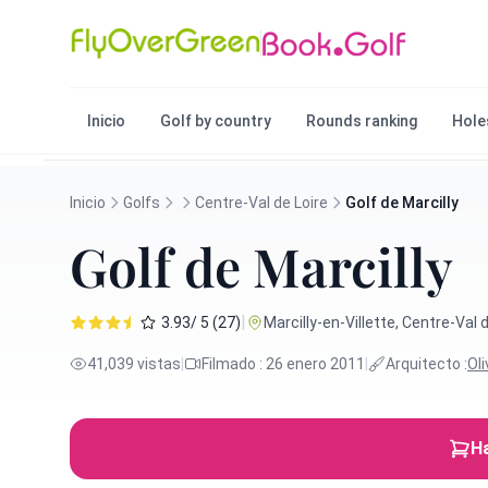
Inicio
Golf by country
Rounds ranking
Hole
Inicio
Golfs
Centre-Val de Loire
Golf de Marcilly
Golf de Marcilly
|
3.93/ 5 (27)
Marcilly-en-Villette, Centre-Val d
41,039 vistas
|
Filmado : 26 enero 2011
|
Arquitecto :
Ol
Ha