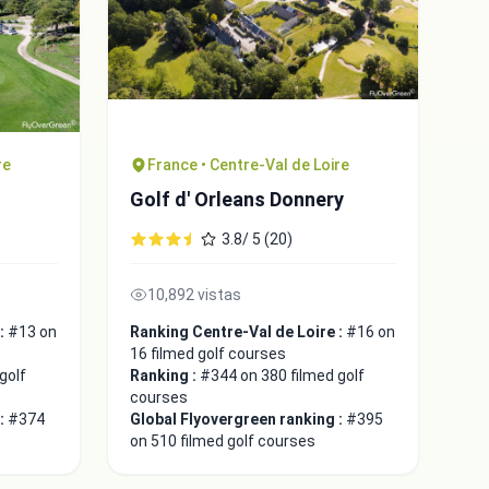
re
France • Centre-Val de Loire
Golf d' Orleans Donnery
3.8/ 5 (20)
10,892 vistas
 :
#13 on
Ranking Centre-Val de Loire :
#16 on
16 filmed golf courses
golf
Ranking :
#344 on 380 filmed golf
courses
 :
#374
Global Flyovergreen ranking :
#395
on 510 filmed golf courses