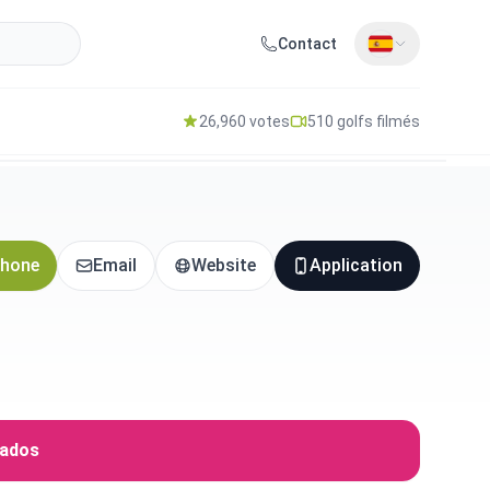
Contact
26,960 votes
510 golfs filmés
hone
Email
Website
Application
iados