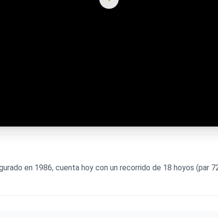
ugurado en 1986, cuenta hoy con un recorrido de 18 hoyos (par 72