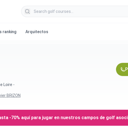
Search golf courses
s ranking
Arquitectos
P
e Loire -
ivier BRIZON
sta -70% aquí para jugar en nuestros campos de golf asoc