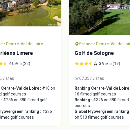
e • Centre-Val de Loire
France • Centre-Val de Loi
rléans Limere
Golf de Sologne
4.09/ 5 (22)
3.95/ 5 (19)
6 vistas
67,053 vistas
 Centre-Val de Loire :
#10 on
Ranking Centre-Val de Loire
d golf courses
16 filmed golf courses
 :
#286 on 380 filmed golf
Ranking :
#326 on 380 filmed 
courses
Flyovergreen ranking :
#336
Global Flyovergreen ranking
ilmed golf courses
on 510 filmed golf courses