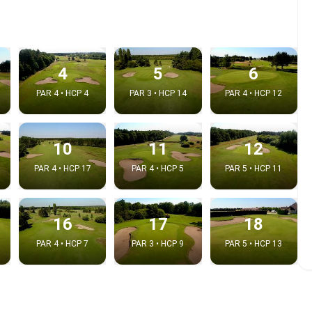
4
5
6
PAR 4 • HCP 4
PAR 3 • HCP 14
PAR 4 • HCP 12
10
11
12
PAR 4 • HCP 17
PAR 4 • HCP 5
PAR 5 • HCP 11
e video
16
17
18
:
PAR 4 • HCP 7
PAR 3 • HCP 9
PAR 5 • HCP 13
Copy t