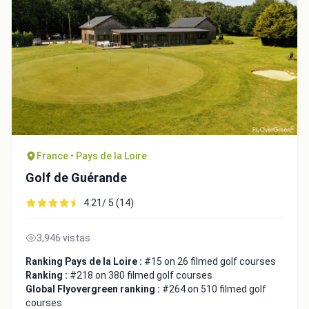
France • Pays de la Loire
Golf de Guérande
Integrate video
4.21/ 5 (14)
Video choice:
3,946 vistas
Ranking Pays de la Loire :
#15 on 26 filmed golf courses
Ranking :
#218 on 380 filmed golf courses
Copy to Clipboard
Global Flyovergreen ranking :
#264 on 510 filmed golf
courses
Embed code