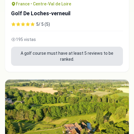
France • Centre-Val de Loire
Golf De Loches-verneuil
5/ 5 (5)
195 vistas
A golf course must have at least 5 reviews to be
ranked.
Integrate video
Video choice:
Copy to Clipboard
Embed code