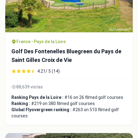
France • Pays de la Loire
Golf Des Fontenelles Bluegreen du Pays de
Saint Gilles Croix de Vie
4.21/ 5 (14)
Integrate video
88,639 vistas
Ranking Pays de la Loire :
#16 on 26 filmed golf courses
Ranking :
#219 on 380 filmed golf courses
Video choice:
Global Flyovergreen ranking :
#263 on 510 filmed golf
courses
Copy to Clipboard
Embed code