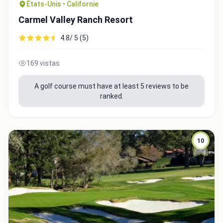
États-Unis • Californie
Carmel Valley Ranch Resort
4.8/ 5 (5)
169 vistas
A golf course must have at least 5 reviews to be
ranked.
10
Integrate video
Video choice: