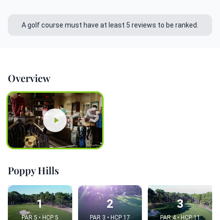
A golf course must have at least 5 reviews to be ranked.
Overview
Poppy Hills
1
2
3
PAR 5 • HCP 5
PAR 3 • HCP 17
PAR 4 • HCP 11