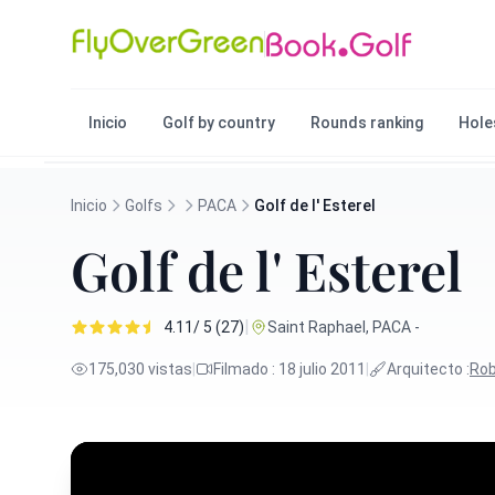
Inicio
Golf by country
Rounds ranking
Hole
Inicio
Golfs
PACA
Golf de l' Esterel
Golf de l' Esterel
|
4.11/ 5 (27)
Saint Raphael, PACA -
175,030 vistas
|
Filmado : 18 julio 2011
|
Arquitecto :
Rob