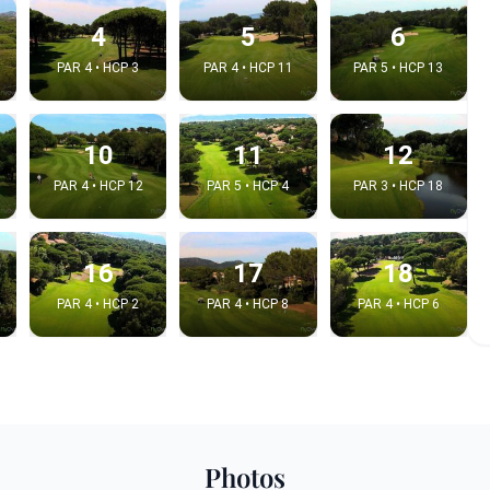
4
5
6
PAR 4 • HCP 3
PAR 4 • HCP 11
PAR 5 • HCP 13
10
11
12
PAR 4 • HCP 12
PAR 5 • HCP 4
PAR 3 • HCP 18
16
17
18
PAR 4 • HCP 2
PAR 4 • HCP 8
PAR 4 • HCP 6
e video
:
Copy t
Photos