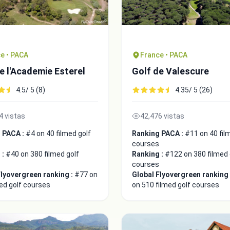
e • PACA
France • PACA
e l'Academie Esterel
Golf de Valescure
4.5/ 5 (8)
4.35/ 5 (26)
4 vistas
42,476 vistas
 PACA :
#4 on 40 filmed golf
Ranking PACA :
#11 on 40 fil
courses
 :
#40 on 380 filmed golf
Ranking :
#122 on 380 filmed 
courses
Flyovergreen ranking :
#77 on
Global Flyovergreen ranking
ed golf courses
on 510 filmed golf courses