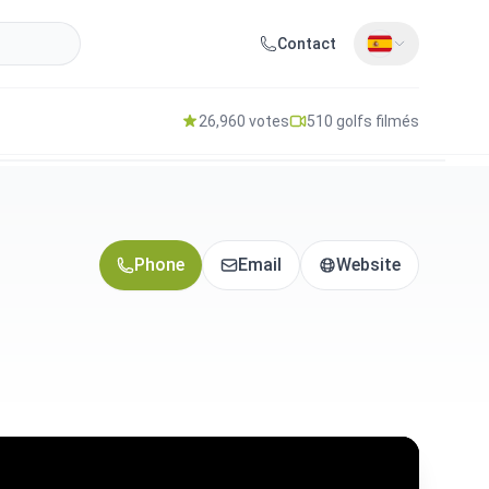
Contact
26,960 votes
510 golfs filmés
Phone
Email
Website