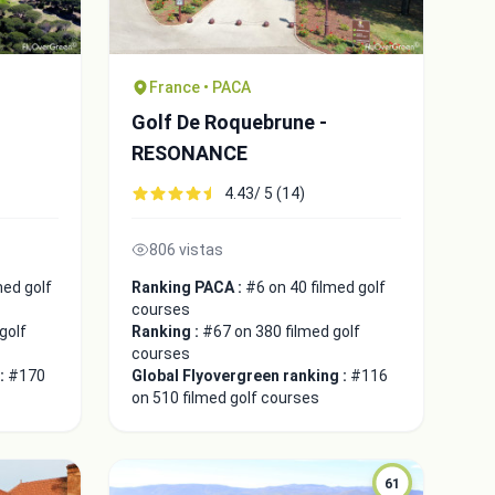
France • PACA
Golf De Roquebrune -
RESONANCE
4.43/ 5 (14)
806 vistas
med golf
Ranking PACA :
#6 on 40 filmed golf
courses
golf
Ranking :
#67 on 380 filmed golf
courses
 :
#170
Global Flyovergreen ranking :
#116
on 510 filmed golf courses
61