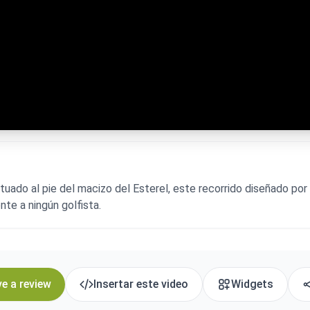
uado al pie del macizo del Esterel, este recorrido diseñado po
nte a ningún golfista.
e a review
Insertar este video
Widgets