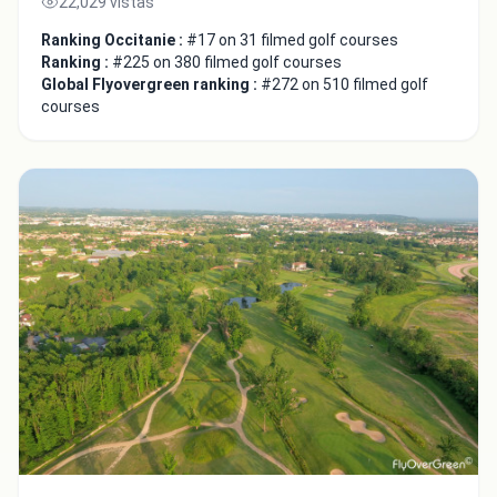
22,029 vistas
Ranking Occitanie :
#17 on 31 filmed golf courses
Ranking :
#225 on 380 filmed golf courses
Global Flyovergreen ranking :
#272 on 510 filmed golf
courses
Integrate video
Video choice:
Copy to Clipboard
Embed code