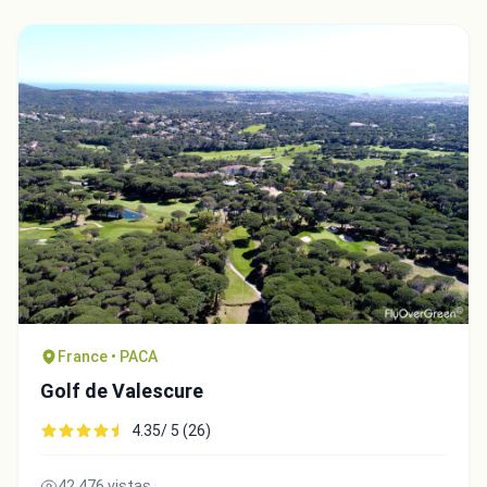
France • PACA
Golf de Valescure
4.35/ 5 (26)
42,476 vistas