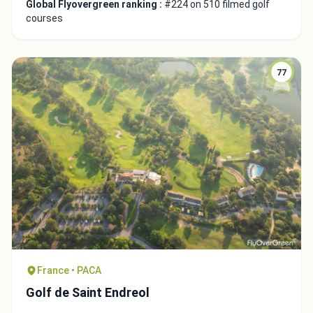
Global Flyovergreen ranking :
#224 on 510 filmed golf
courses
77
Close
France • PACA
Golf de Saint Endreol