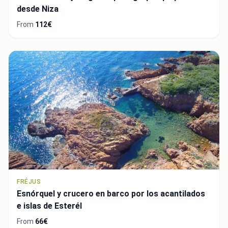
desde Niza
From
112€
FRÉJUS
Esnórquel y crucero en barco por los acantilados
e islas de Esterél
From
66€