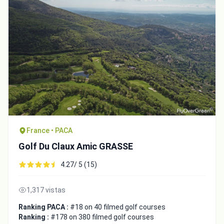
France • PACA
Integrate video
Golf Du Claux Amic GRASSE
4.27/ 5 (15)
Video choice:
1,317 vistas
Copy to Clipboard
Ranking PACA :
#18 on 40 filmed golf courses
Ranking :
#178 on 380 filmed golf courses
Embed code