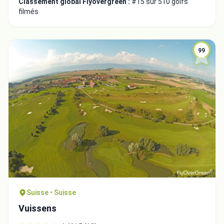
Classement global Flyovergreen :
#15 sur 510 golfs
filmés
99
Fermer
Suisse • Suisse
Vuissens