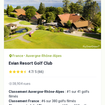
France • Auvergne-Rhône-Alpes
Evian Resort Golf Club
Intégrer la video
4.7/ 5 (66)
Choix de la vidéo:
38,904 vues
Classement Auvergne-Rhône-Alpes :
#1 sur 41 golfs
filmés
Copier dans le presse-papiers
Classement France :
#6 sur 380 golfs filmés
Embed code