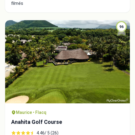
filmés
96
Maurice • Flacq
Anahita Golf Course
4.46/ 5 (26)