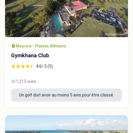
Maurice • Plaines Wilhems
Gymkhana Club
4.6/ 5 (5)
1,213 vues
Intégrer la video
Un golf doit avoir au moins 5 avis pour être classé.
Choix de la vidéo:
Copier dans le presse-papiers
Embed code