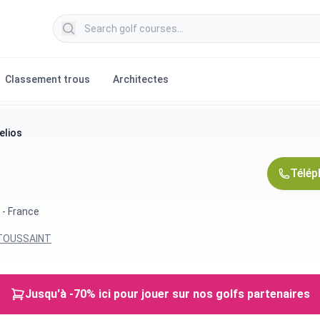
Search golf courses
Classement trous
Architectes
elios
Télép
 - France
 TOUSSAINT
Jusqu'à -70% ici pour jouer sur nos golfs partenaires