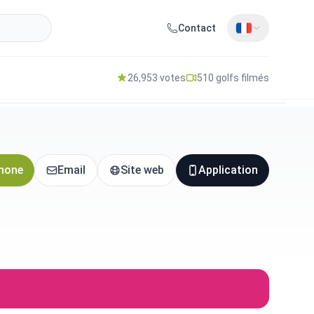
Contact
26,953 votes
510 golfs filmés
hone
Email
Site web
Application