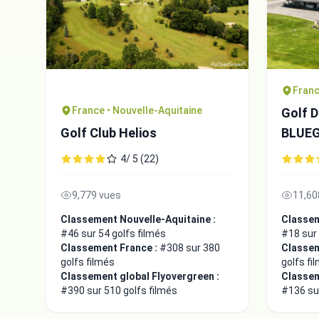
Franc
France • Nouvelle-Aquitaine
Golf D
Golf Club Helios
BLUE
4/ 5 (22)
9,779 vues
11,60
Classement Nouvelle-Aquitaine :
Classem
#46 sur 54 golfs filmés
#18 sur 
Classement France :
#308 sur 380
Classem
golfs filmés
golfs fi
Classement global Flyovergreen :
Classem
#390 sur 510 golfs filmés
#136 sur