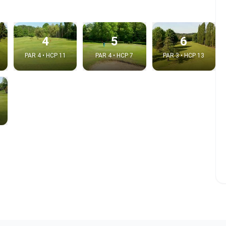
4
5
6
PAR 4 • HCP 11
PAR 4 • HCP 7
PAR 3 • HCP 13
 la video
idéo:
Copier dans le pre