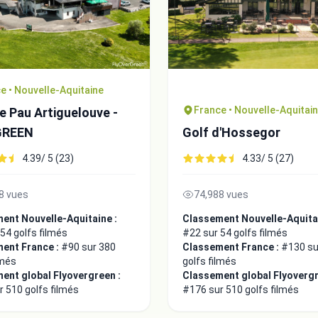
e • Nouvelle-Aquitaine
France • Nouvelle-Aquitai
e Pau Artiguelouve -
GREEN
Golf d'Hossegor
4.39/ 5 (23)
4.33/ 5 (27)
8 vues
74,988 vues
ent Nouvelle-Aquitaine :
Classement Nouvelle-Aquitai
54 golfs filmés
#22 sur 54 golfs filmés
ent France :
#90 sur 380
Classement France :
#130 su
lmés
golfs filmés
ent global Flyovergreen :
Classement global Flyovergr
 510 golfs filmés
#176 sur 510 golfs filmés