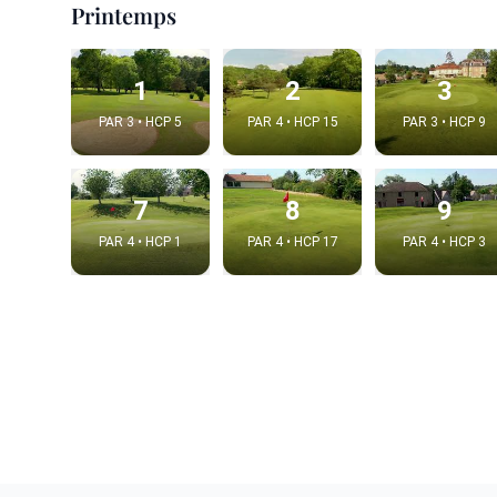
Printemps
1
2
3
PAR 3 • HCP 5
PAR 4 • HCP 15
PAR 3 • HCP 9
7
8
9
PAR 4 • HCP 1
PAR 4 • HCP 17
PAR 4 • HCP 3
Intégrer
Choix de la v
Embed code