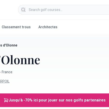
Search golf courses
Classement trous
Architectes
es d'Olonne
d'Olonne
 - France
ARPOIL
Jusqu'à -70% ici pour jouer sur nos golfs partenaires