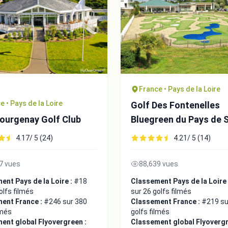
France • Pays de la Loire
e • Pays de la Loire
Golf Des Fontenelles
ourgenay Golf Club
Bluegreen du Pays de S
Gilles Croix de Vie
4.17/ 5 (24)
4.21/ 5 (14)
7 vues
88,639 vues
ent Pays de la Loire :
#18
Classement Pays de la Loire
olfs filmés
sur 26 golfs filmés
ent France :
#246 sur 380
Classement France :
#219 su
lmés
golfs filmés
ent global Flyovergreen :
Classement global Flyovergr