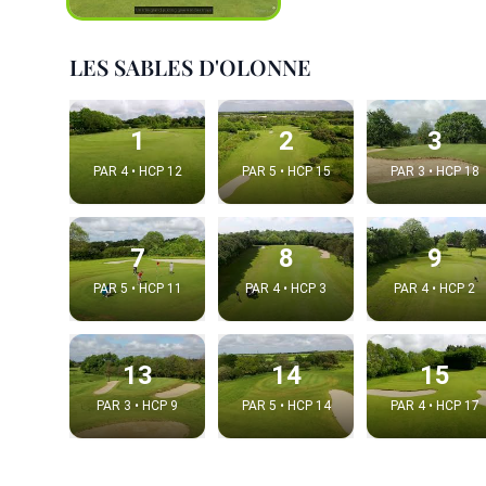
LES SABLES D'OLONNE
1
2
3
PAR 4 • HCP 12
PAR 5 • HCP 15
PAR 3 • HCP 18
7
8
9
PAR 5 • HCP 11
PAR 4 • HCP 3
PAR 4 • HCP 2
Intégrer
Choix de la v
13
14
15
PAR 3 • HCP 9
PAR 5 • HCP 14
PAR 4 • HCP 17
Embed code