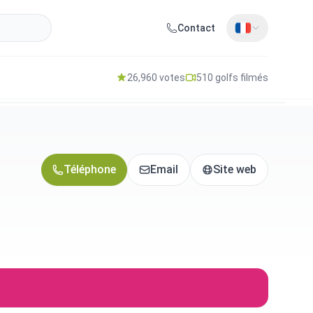
Contact
26,960 votes
510 golfs filmés
Téléphone
Email
Site web