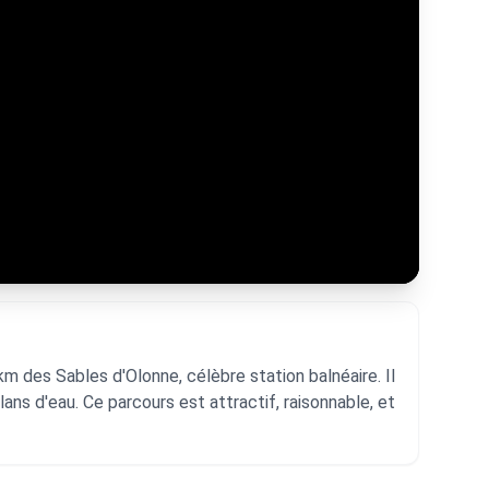
m des Sables d'Olonne, célèbre station balnéaire. Il
ns d'eau. Ce parcours est attractif, raisonnable, et