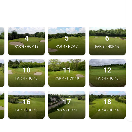
4
5
6
PAR 4 • HCP 13
PAR 4 • HCP 7
PAR 3 • HCP 16
10
11
12
PAR 4 • HCP 5
PAR 4 • HCP 10
PAR 4 • HCP 6
 la video
idéo:
16
17
18
PAR 3 • HCP 8
PAR 5 • HCP 1
PAR 4 • HCP 4
Copier dans le pre