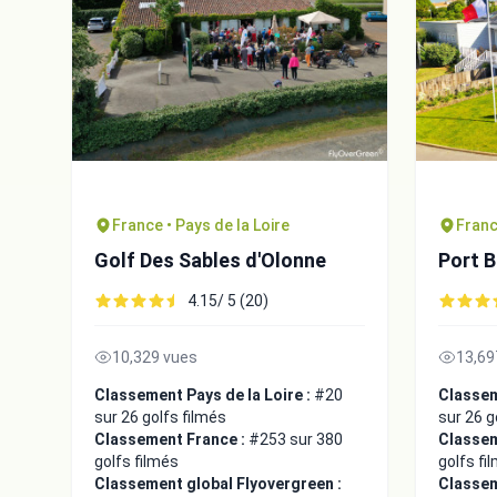
France • Pays de la Loire
Franc
Golf Des Sables d'Olonne
Port B
4.15/ 5 (20)
10,329 vues
13,69
Classement Pays de la Loire :
#20
Classem
sur 26 golfs filmés
sur 26 g
Classement France :
#253 sur 380
Classem
golfs filmés
golfs fi
Classement global Flyovergreen :
Classem