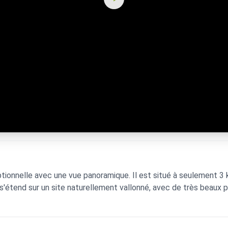
tionnelle avec une vue panoramique. Il est situé à seulement 3 k
'étend sur un site naturellement vallonné, avec de très beaux pla