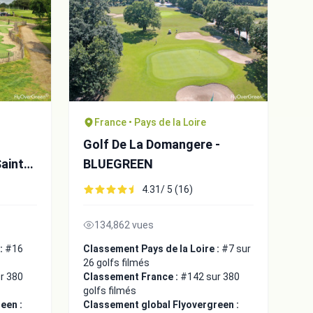
France • Pays de la Loire
Golf De La Domangere -
aint
BLUEGREEN
4.31/ 5 (16)
134,862 vues
 :
#16
Classement Pays de la Loire :
#7 sur
26 golfs filmés
r 380
Classement France :
#142 sur 380
golfs filmés
een :
Classement global Flyovergreen :