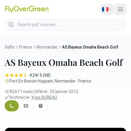
Search golf courses
Golfs
France
Normandie
AS Bayeux Omaha Beach Golf
AS Bayeux Omaha Beach Golf
4.24/ 5 (68)
Port En Bessin Huppain, Normandie - France
92,617 vues
|
Filmé : 03 janvier 2012
|
Architecte :
Yves BUREAU