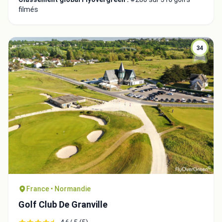
filmés
34
Intégrer la video
Choix de la vidéo:
France • Normandie
Golf Club De Granville
Copier dans le presse-papiers
Embed code