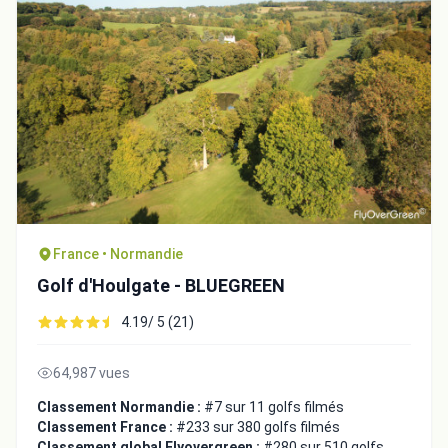
France • Normandie
Golf d'Houlgate - BLUEGREEN
4.19/ 5 (21)
64,987 vues
Classement Normandie :
#7 sur 11 golfs filmés
Classement France :
#233 sur 380 golfs filmés
Classement global Flyovergreen :
#280 sur 510 golfs