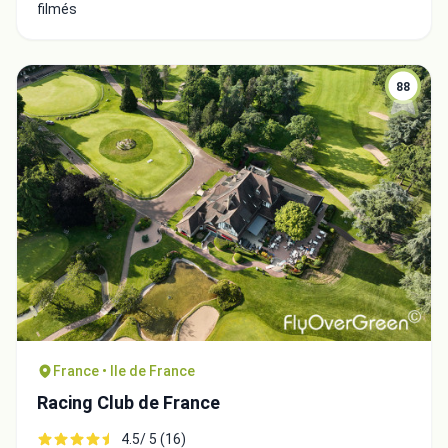
filmés
88
Intégrer la video
Choix de la vidéo:
France • Ile de France
Racing Club de France
Copier dans le presse-papiers
4.5/ 5 (16)
Embed code