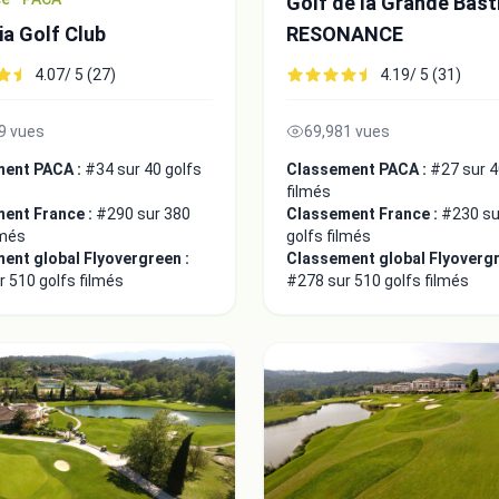
Golf de la Grande Bast
ia Golf Club
RESONANCE
4.07/ 5 (27)
4.19/ 5 (31)
9 vues
69,981 vues
ment PACA :
#34 sur 40 golfs
Classement PACA :
#27 sur 4
filmés
ent France :
#290 sur 380
Classement France :
#230 su
lmés
golfs filmés
ent global Flyovergreen :
Classement global Flyovergr
 510 golfs filmés
#278 sur 510 golfs filmés