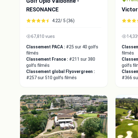
Golf Opio Valbonne -
RESONANCE
Victor
4.22/ 5 (36)
67,810 vues
14,33
Classement PACA :
#25 sur 40 golfs
Classe
filmés
filmés
Classement France :
#211 sur 380
Classem
golfs filmés
golfs fi
Classement global Flyovergreen :
Classem
#257 sur 510 golfs filmés
#366 sur