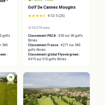
ide -
Golf De Cannes Mougins
4.12/ 5 (25)
16,574 vues
0 golfs
Classement PACA :
#30 sur 40 golfs
filmés
r 380
Classement France :
#271 sur 380
golfs filmés
een :
Classement global Flyovergreen :
#319 sur 510 golfs filmés
78