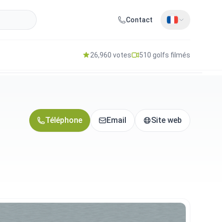
Contact
26,960 votes
510 golfs filmés
Téléphone
Email
Site web