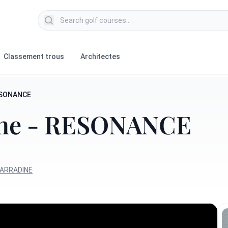
Search golf courses
Classement trous
Architectes
RESONANCE
nne - RESONANCE
HARRADINE