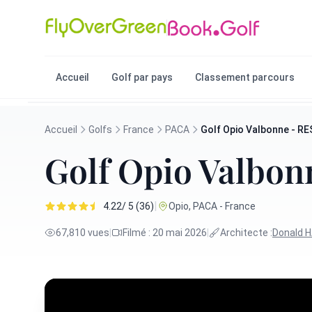
Accueil
Golf par pays
Classement parcours
Accueil
Golfs
France
PACA
Golf Opio Valbonne - 
Golf Opio Valbo
|
4.22/ 5 (36)
Opio, PACA - France
67,810 vues
|
Filmé : 20 mai 2026
|
Architecte :
Donald 