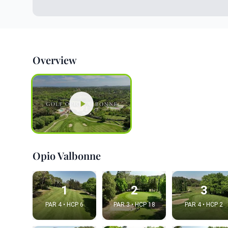
Overview
Opio Valbonne
1
2
3
PAR 4 • HCP 6
PAR 3 • HCP 18
PAR 4 • HCP 2