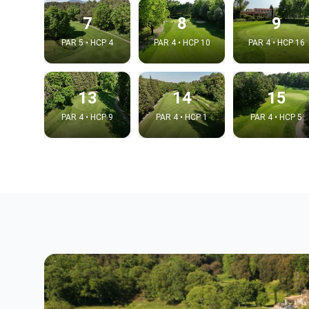
7
8
9
PAR 5 • HCP 4
PAR 4 • HCP 10
PAR 4 • HCP 16
13
14
15
PAR 4 • HCP 9
PAR 4 • HCP 1
PAR 4 • HCP 5
Intégrer
Choix de la v
Embed code