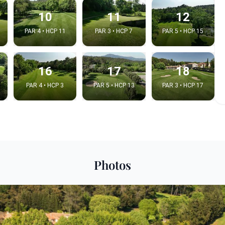
10
11
12
PAR 4 • HCP 11
PAR 3 • HCP 7
PAR 5 • HCP 15
16
17
18
PAR 4 • HCP 3
PAR 5 • HCP 13
PAR 3 • HCP 17
 la video
Photos
idéo:
Copier dans le pre