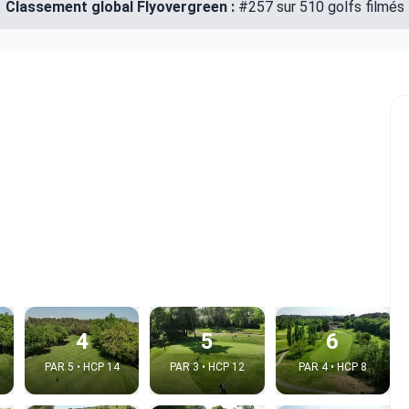
Classement global Flyovergreen :
#257 sur 510 golfs filmés
4
5
6
PAR 5 • HCP 14
PAR 3 • HCP 12
PAR 4 • HCP 8