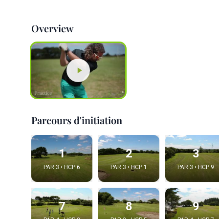
Overview
Parcours d'initiation
1
2
3
PAR 3 • HCP 6
PAR 3 • HCP 1
PAR 3 • HCP 9
7
8
9