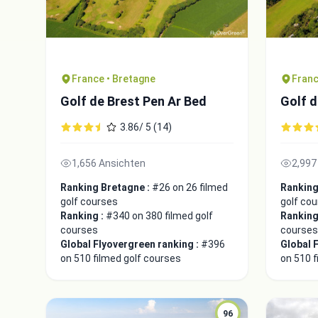
France • Bretagne
Franc
Golf de Brest Pen Ar Bed
Golf d
3.86/ 5 (14)
1,656 Ansichten
2,997
Ranking Bretagne :
#26 on 26 filmed
Ranking
golf courses
golf co
Ranking :
#340 on 380 filmed golf
Ranking
courses
courses
Global Flyovergreen ranking :
#396
Global 
on 510 filmed golf courses
on 510 f
96