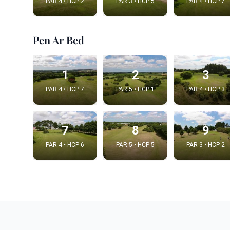
PAR 4 • HCP 2
PAR 3 • HCP 5
PAR 4 • HCP 7
Pen Ar Bed
1
2
3
PAR 4 • HCP 7
PAR 5 • HCP 1
PAR 4 • HCP 3
7
8
9
Integrat
PAR 4 • HCP 6
PAR 5 • HCP 5
PAR 3 • HCP 2
Video choice
Embed code