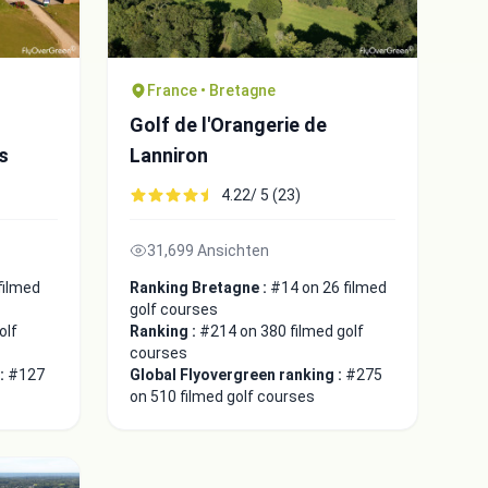
France • Bretagne
Golf de l'Orangerie de
s
Lanniron
4.22/ 5 (23)
31,699 Ansichten
filmed
Ranking Bretagne :
#14 on 26 filmed
golf courses
olf
Ranking :
#214 on 380 filmed golf
courses
 :
#127
Global Flyovergreen ranking :
#275
on 510 filmed golf courses