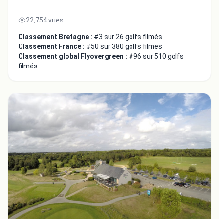
22,754 vues
Classement Bretagne :
#3 sur 26 golfs filmés
Classement France :
#50 sur 380 golfs filmés
Classement global Flyovergreen :
#96 sur 510 golfs
filmés
Intégrer la video
Choix de la vidéo:
Copier dans le presse-papiers
Embed code