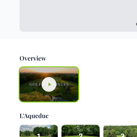
Overview
L'Aqueduc
1
2
3