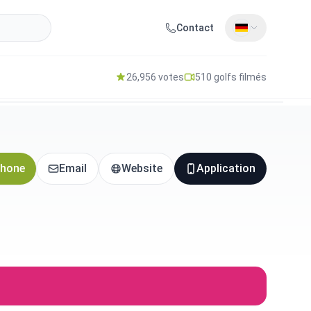
Contact
26,956 votes
510 golfs filmés
hone
Email
Website
Application