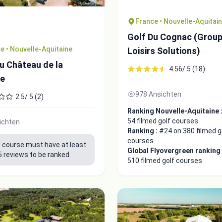
France • Nouvelle-Aquitai
Golf Du Cognac (Grou
e • Nouvelle-Aquitaine
Loisirs Solutions)
u Château de la
4.56/ 5 (18)
de
978 Ansichten
2.5/ 5 (2)
Ranking Nouvelle-Aquitaine 
54 filmed golf courses
ichten
Ranking :
#24 on 380 filmed g
courses
f course must have at least
Global Flyovergreen ranking
5 reviews to be ranked.
510 filmed golf courses