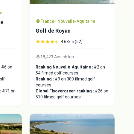
ne
France • Nouvelle-Aquitaine
pe
Golf de Royan
4.63/ 5 (52)
18,423 Ansichten
:
#6 on
Ranking Nouvelle-Aquitaine :
#2 on
54 filmed golf courses
olf
Ranking :
#9 on 380 filmed golf
courses
 :
#71 on
Global Flyovergreen ranking :
#26 on
510 filmed golf courses