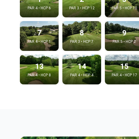
PAR 4 • HCP 6
PAR 3 • HCP 12
PAR 5 • HCP 10
7
8
9
PAR 4 • HCP 1
PAR 3 • HCP 7
PAR 5 • HCP 2
13
14
15
PAR 4 • HCP 8
PAR 4 • HCP 4
PAR 4 • HCP 17
Integrat
Video choice
Embed code