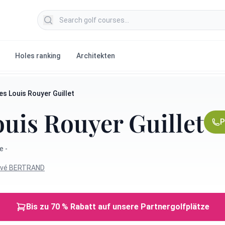
Search golf courses
Holes ranking
Architekten
es Louis Rouyer Guillet
ouis Rouyer Guillet
P
e -
rvé BERTRAND
Bis zu 70 % Rabatt auf unsere Partnergolfplätze