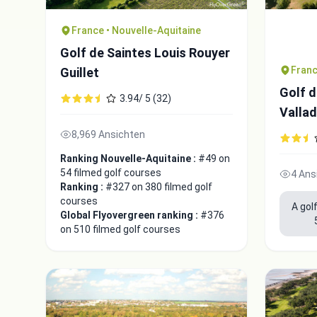
France • Nouvelle-Aquitaine
Golf de Saintes Louis Rouyer
Franc
Guillet
Golf d
3.94/ 5 (32)
Valla
8,969 Ansichten
Ranking Nouvelle-Aquitaine :
#49 on
54 filmed golf courses
4 Ans
Ranking :
#327 on 380 filmed golf
courses
A gol
Global Flyovergreen ranking :
#376
on 510 filmed golf courses