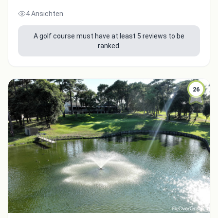
4 Ansichten
A golf course must have at least 5 reviews to be
ranked.
26
Integrate video
Video choice:
Copy to Clipboard
Embed code