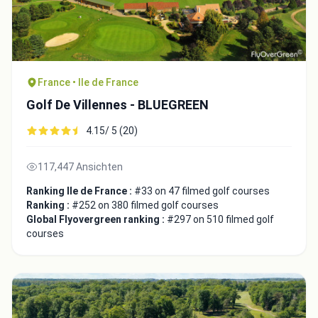
France • Ile de France
Golf De Villennes - BLUEGREEN
4.15/ 5 (20)
117,447 Ansichten
Ranking Ile de France :
#33 on 47 filmed golf courses
Integrate video
Ranking :
#252 on 380 filmed golf courses
Global Flyovergreen ranking :
#297 on 510 filmed golf
courses
Video choice:
Copy to Clipboard
Embed code