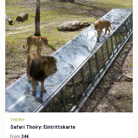
THOIRY
Safari Thoiry: Eintrittskarte
From
34€