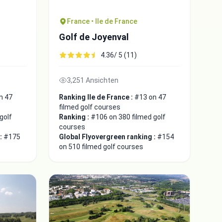
France • Ile de France
Golf de Joyenval
4.36/ 5 (11)
3,251 Ansichten
n 47
Ranking Ile de France :
#13 on 47
filmed golf courses
golf
Ranking :
#106 on 380 filmed golf
courses
 :
#175
Global Flyovergreen ranking :
#154
on 510 filmed golf courses