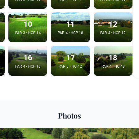
10
11
12
PAR 3 • HCP 14
PAR 4 • HCP 18
PAR 4 • HCP 12
16
17
18
PAR 4 • HCP 16
PAR 5 • HCP 2
PAR 4 • HCP 8
e video
:
Photos
Copy t