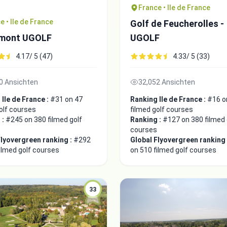
France • Ile de France
e • Ile de France
Golf de Feucherolles -
mont UGOLF
UGOLF
4.17/ 5 (47)
4.33/ 5 (33)
0 Ansichten
32,052 Ansichten
Ile de France :
#31 on 47
Ranking Ile de France :
#16 o
olf courses
filmed golf courses
 :
#245 on 380 filmed golf
Ranking :
#127 on 380 filmed 
courses
Flyovergreen ranking :
#292
Global Flyovergreen ranking
ilmed golf courses
on 510 filmed golf courses
33