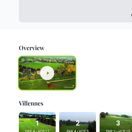
Overview
Villennes
1
2
3
PAR 4 • HCP 17
PAR 4 • HCP 9
PAR 3 • HCP 15