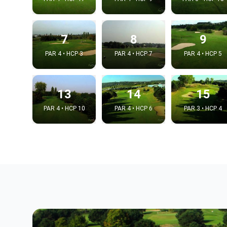
7
8
9
PAR 4 • HCP 3
PAR 4 • HCP 7
PAR 4 • HCP 5
13
14
15
PAR 4 • HCP 10
PAR 4 • HCP 6
PAR 3 • HCP 4
Integrat
Video choice
Embed code