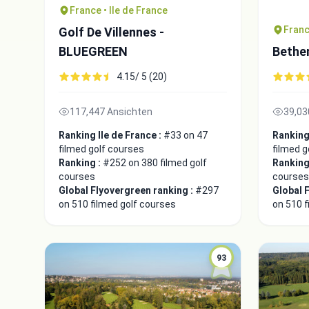
France • Ile de France
Franc
Golf De Villennes -
BLUEGREEN
Bethe
4.15/ 5 (20)
117,447 Ansichten
39,03
Ranking Ile de France :
#33 on 47
Ranking 
filmed golf courses
filmed g
Ranking :
#252 on 380 filmed golf
Ranking
courses
courses
Global Flyovergreen ranking :
#297
Global 
on 510 filmed golf courses
on 510 f
93