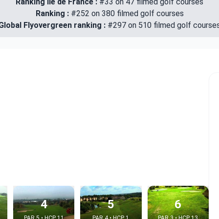
Ranking Ile de France :
#33 on 47 filmed golf courses
Ranking :
#252 on 380 filmed golf courses
Global Flyovergreen ranking :
#297 on 510 filmed golf course
4
5
6
PAR 5 • HCP 11
PAR 4 • HCP 1
PAR 3 • HCP 13