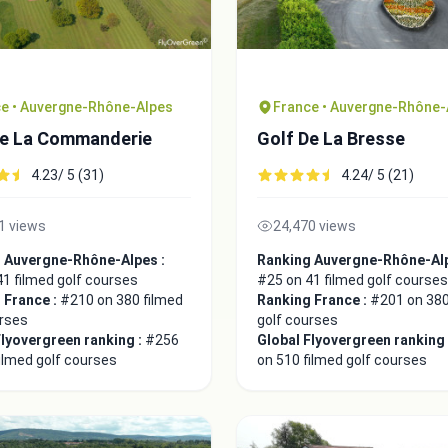
e • Auvergne-Rhône-Alpes
France • Auvergne-Rhône-
De La Commanderie
Golf De La Bresse
4.23/ 5 (31)
4.24/ 5 (21)
1 views
24,470 views
 Auvergne-Rhône-Alpes :
Ranking Auvergne-Rhône-Alp
1 filmed golf courses
#25 on 41 filmed golf courses
 France :
#210 on 380 filmed
Ranking France :
#201 on 380
urses
golf courses
Flyovergreen ranking :
#256
Global Flyovergreen ranking
ilmed golf courses
on 510 filmed golf courses