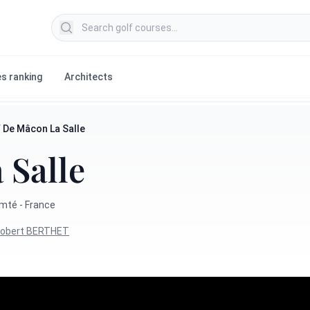
Search golf courses
s ranking
Architects
 De Mâcon La Salle
 Salle
mté - France
obert BERTHET