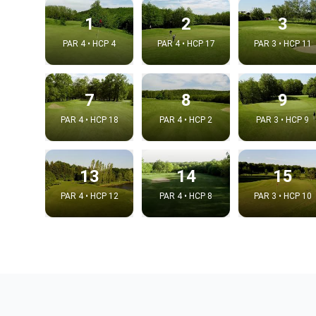
1
2
3
PAR 4 • HCP 4
PAR 4 • HCP 17
PAR 3 • HCP 11
7
8
9
PAR 4 • HCP 18
PAR 4 • HCP 2
PAR 3 • HCP 9
13
14
15
PAR 4 • HCP 12
PAR 4 • HCP 8
PAR 3 • HCP 10
Integrat
Video choice
Embed code