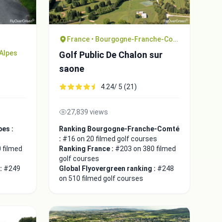
France • Bourgogne-Franche-Comté
Alpes
Golf Public De Chalon sur
saone
4.24/ 5 (21)
27,839 views
es :
Ranking Bourgogne-Franche-Comté
:
#16 on 20 filmed golf courses
 filmed
Ranking France :
#203 on 380 filmed
golf courses
 :
#249
Global Flyovergreen ranking :
#248
on 510 filmed golf courses