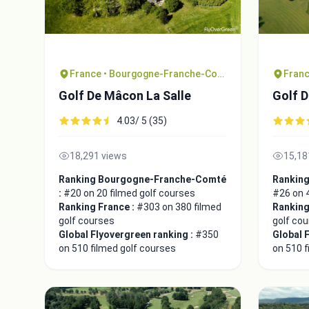
France • Bourgogne-Franche-Comté
Franc
Golf De Mâcon La Salle
Golf 
4.03/ 5 (35)
18,291 views
15,18
Ranking Bourgogne-Franche-Comté
Ranking
:
#20 on 20 filmed golf courses
#26 on 4
Ranking France :
#303 on 380 filmed
Ranking
golf courses
golf co
Global Flyovergreen ranking :
#350
Global 
on 510 filmed golf courses
on 510 f