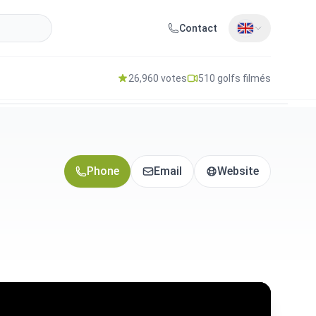
Contact
26,960 votes
510 golfs filmés
Phone
Email
Website