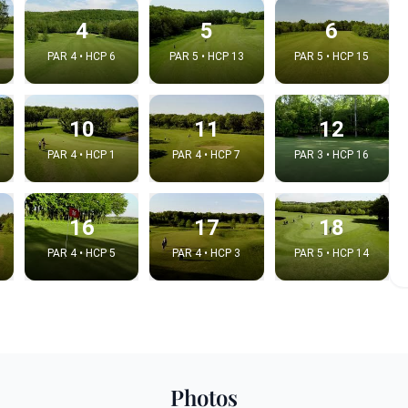
4
5
6
PAR 4 • HCP 6
PAR 5 • HCP 13
PAR 5 • HCP 15
10
11
12
PAR 4 • HCP 1
PAR 4 • HCP 7
PAR 3 • HCP 16
16
17
18
PAR 4 • HCP 5
PAR 4 • HCP 3
PAR 5 • HCP 14
e video
:
Copy t
Photos