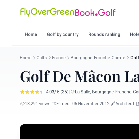
Home
Golf by country
Rounds ranking
Hole
Home
Golfs
France
Bourgogne-Franche-Comté
Golf
Golf De Mâcon La
|
4.03/ 5 (35)
La Salle, Bourgogne-Franche-Co
18,291 views
|
Filmed : 06 November 2012
|
Architect :
R