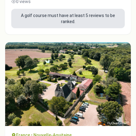
0 views
A golf course must have at least 5 reviews to be
ranked.
Close
France • Nouvelle-Aquitaine