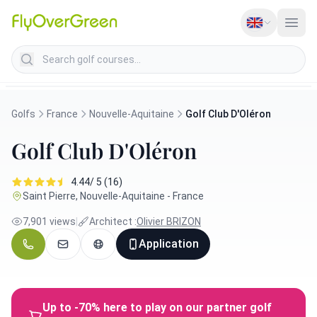
Search golf courses
Golfs
France
Nouvelle-Aquitaine
Golf Club D'Oléron
Golf Club D'Oléron
4.44/ 5 (16)
Saint Pierre, Nouvelle-Aquitaine - France
7,901 views
|
Architect :
Olivier BRIZON
Application
Up to -70% here to play on our partner golf