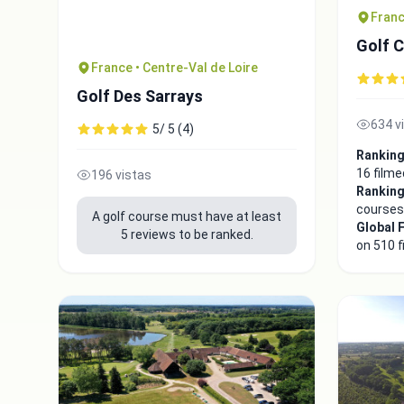
Franc
Golf C
France • Centre-Val de Loire
Golf Des Sarrays
634 v
5/ 5 (4)
Ranking
16 filme
196 vistas
Ranking
courses
A golf course must have at least
Global 
5 reviews to be ranked.
on 510 f