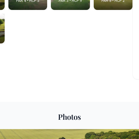
PAR 4 • HCP 5
PAR 3 • HCP 9
PAR 5 • HCP 2
e video
:
Photos
Copy t