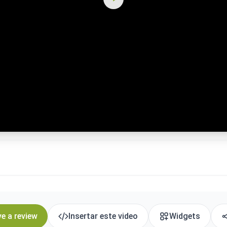
e a review
Insertar este video
Widgets