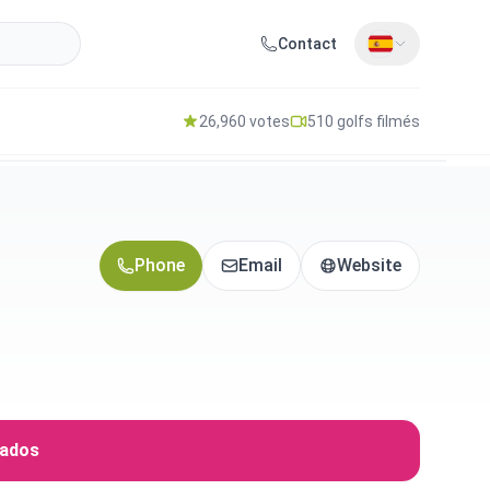
Contact
26,960 votes
510 golfs filmés
Phone
Email
Website
iados