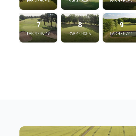
PAR 5 • HCP 3
PAR 3 • HCP 4
PAR 4 • HCP 7
7
8
9
PAR 4 • HCP 8
PAR 4 • HCP 6
PAR 4 • HCP 1
Integrat
Video choice
Embed code