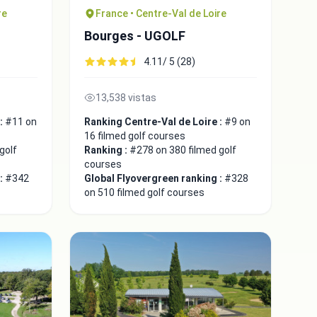
re
France • Centre-Val de Loire
Bourges - UGOLF
4.11/ 5 (28)
13,538 vistas
 :
#11 on
Ranking Centre-Val de Loire :
#9 on
16 filmed golf courses
golf
Ranking :
#278 on 380 filmed golf
courses
 :
#342
Global Flyovergreen ranking :
#328
on 510 filmed golf courses