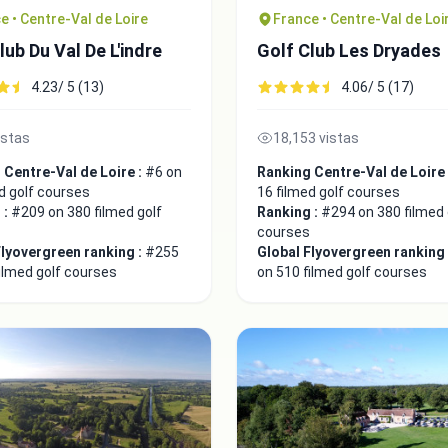
e • Centre-Val de Loire
France • Centre-Val de Loi
lub Du Val De L'indre
Golf Club Les Dryades
4.23/ 5 (13)
4.06/ 5 (17)
istas
18,153 vistas
 Centre-Val de Loire :
#6 on
Ranking Centre-Val de Loire
d golf courses
16 filmed golf courses
 :
#209 on 380 filmed golf
Ranking :
#294 on 380 filmed 
courses
Flyovergreen ranking :
#255
Global Flyovergreen ranking
ilmed golf courses
on 510 filmed golf courses