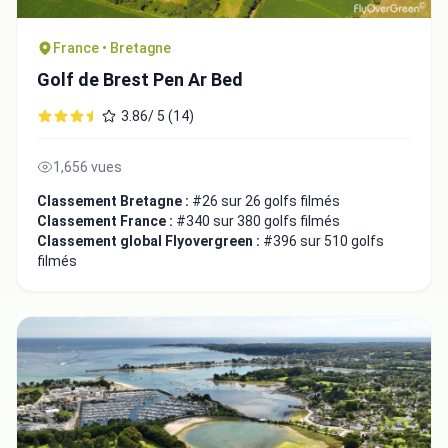
France • Bretagne
Golf de Brest Pen Ar Bed
3.86/ 5 (14)
1,656 vues
Classement Bretagne :
#26 sur 26 golfs filmés
Classement France :
#340 sur 380 golfs filmés
Classement global Flyovergreen :
#396 sur 510 golfs
Intégrer la video
filmés
Choix de la vidéo:
Copier dans le presse-papiers
Embed code