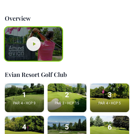
Overview
Evian Resort Golf Club
1
2
3
PAR 4 • HCP 9
PAR 3 • HCP 15
PAR 4 • HCP 5
4
5
6