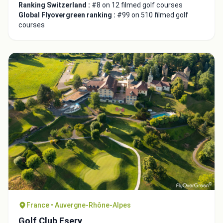
Ranking Switzerland :
#8 on 12 filmed golf courses
Global Flyovergreen ranking :
#99 on 510 filmed golf
courses
Close
France • Auvergne-Rhône-Alpes
Golf Club Esery