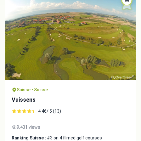
99
Integrate video
Suisse • Suisse
Vuissens
Video choice:
4.46/ 5 (13)
9,431 views
Copy to Clipboard
Ranking Suisse :
#3 on 4 filmed golf courses
Embed code